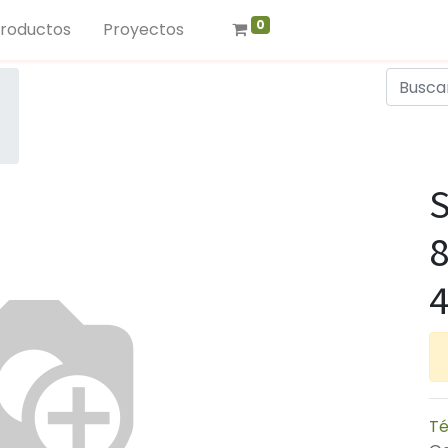
0
roductos
Proyectos
4
Té