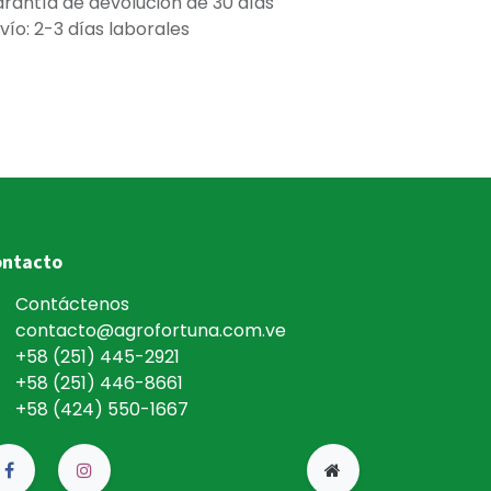
rantía de devolución de 30 días
vío: 2-3 días laborales
ntacto
Contáctenos
contacto@agrofortuna.com.ve
+58 (251) 445-292
1
+58 (251) 446-8661
+58 (424) 550-1667