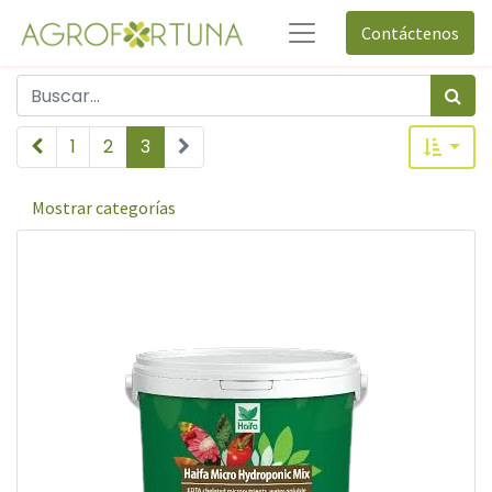
Contáctenos
1
2
3
Mostrar categorías